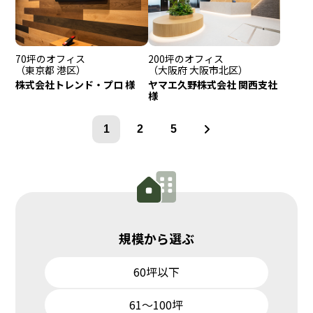
70坪のオフィス
200坪のオフィス
（東京都 港区）
（大阪府 大阪市北区）
株式会社トレンド・プロ 様
ヤマエ久野株式会社 関西支社
様
次
1
2
5
へ
規模から選ぶ
60坪以下
61～100坪