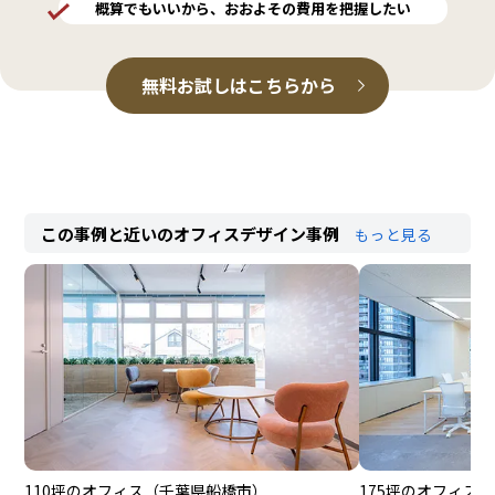
概算でもいいから、
おおよその
費用を把握したい
無料お試しはこちらから
この事例と近いのオフィスデザイン事例
もっと見る
110坪のオフィス
（千葉県船橋市）
175坪のオフィス
（