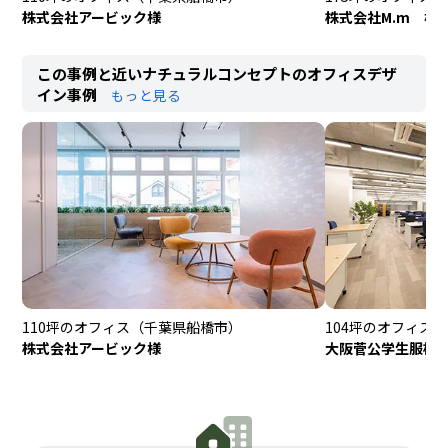
株式会社アービック様
株式会社M.m 様
この事例と近いナチュラルコンセプトのオフィスデザ
イン事例
もっと見る
110坪のオフィス
（千葉県船橋市）
104坪のオフィス
（
株式会社アービック様
大阪菅公学生服株式