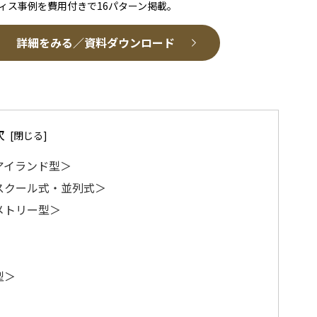
ィス事例を費用付きで16パターン掲載。
詳細をみる／資料ダウンロード
次
アイランド型＞
スクール式・並列式＞
メトリー型＞
型＞