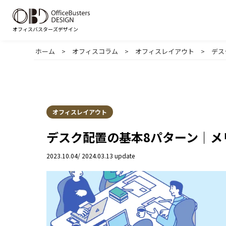
オフィスバスターズデザイン
ホーム
>
オフィスコラム
>
オフィスレイアウト
>
デス
目的から選ぶ
規模から選ぶ
60坪以下
61～
オフィス移転
オフィスレイアウト
スペースから選ぶ
デスク配置の基本8パターン｜メ
フローから選ぶ
エントランス・受付
会議
Step1
プロジェクト計画
Step2
オ
2023.10.04
/ 2024.03.13 update
役員室・社長室
リユ
テイストから選ぶ
ナチュラル
シン