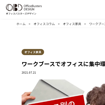
オフィスバスターズデザイン
ホーム
>
オフィスコラム
>
オフィス家具
>
ワークブー
目的から選ぶ
規模から選ぶ
60坪以下
61～
オフィス移転
オフィス家具
スペースから選ぶ
ワークブースでオフィスに集中
フローから選ぶ
エントランス・受付
会議
Step1
プロジェクト計画
Step2
オ
2021.07.21
役員室・社長室
リユ
テイストから選ぶ
ナチュラル
シン