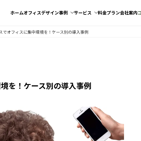
ホーム
オフィス
デザイン
事例
サービス
料金プラン
会社案内
スでオフィスに集中環境を！ケース別の導入事例
100坪
101坪以上
オフィスリニューアル
環境を！ケース別の導入事例
室・応接室
執務室・ワークスペース
フィスデザイン
Step3
オフィス内装工事
ース活用
プル
モダン